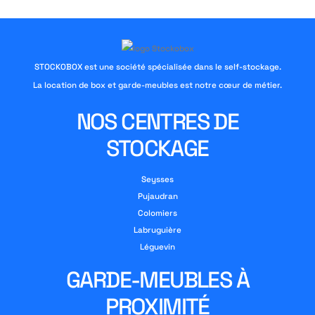
STOCKOBOX est une société spécialisée dans le self-stockage.
La location de box et garde-meubles est notre cœur de métier.
NOS CENTRES DE
STOCKAGE
Seysses
Pujaudran
Colomiers
Labruguière
Léguevin
GARDE-MEUBLES À
PROXIMITÉ