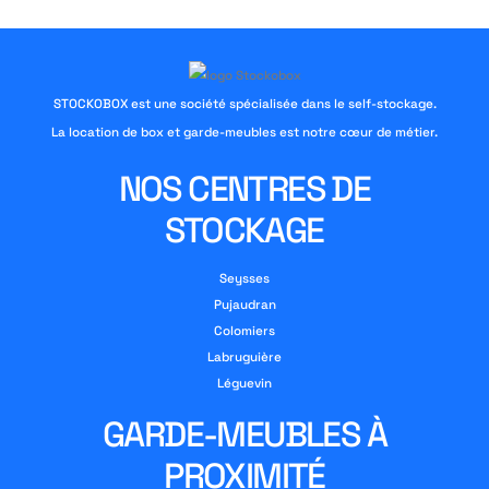
STOCKOBOX est une société spécialisée dans le self-stockage.
La location de box et garde-meubles est notre cœur de métier.
NOS CENTRES DE
STOCKAGE
Seysses
Pujaudran
Colomiers
Labruguière
Léguevin
GARDE-MEUBLES À
PROXIMITÉ